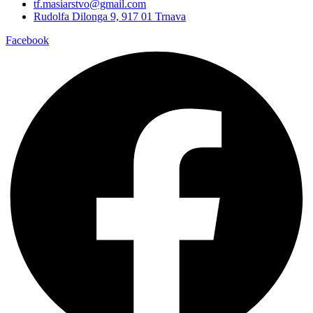
tf.masiarstvo@gmail.com
Rudolfa Dilonga 9, 917 01 Trnava
Facebook